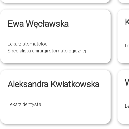
K
Ewa Węcławska
Lekarz stomatolog
L
Specjalista chirurgii stomatologicznej
W
Aleksandra Kwiatkowska
Lekarz dentysta
L